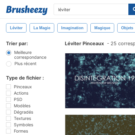
Léviter
La Magie
Imagination
Magique
Objets
Trier par:
Léviter Pinceaux
-
25 corres
Meilleure
correspondance
Plus récent
Type de fichier :
Pinceaux
Actions
PSD
Modèles
Dégradés
Textures
Symboles
Formes