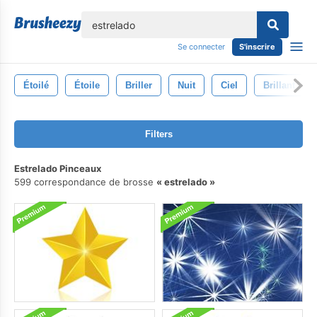
lose
Se connecter
S'inscrire
Étoilé
Étoile
Briller
Nuit
Ciel
Brillant
Filters
Estrelado Pinceaux
599 correspondance de brosse
estrelado