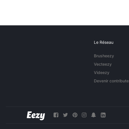
Le Réseau
Brusheezy
Vecteezy
Videezy
Devenir contribute