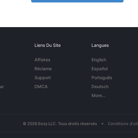
Liens Du Site
Langues
Affaires
English
Réclame
Español
Support
Português
ur
DMCA
Deutsch
More...
•
© 2026 Eezy LLC. Tous droits réservés
Conditions d'uti