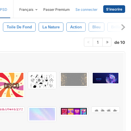
S'inscrire
PSD
Français
Passer Premium
Se connecter
Toile De Fond
La Nature
Action
Bleu
Brillant
de 10
1