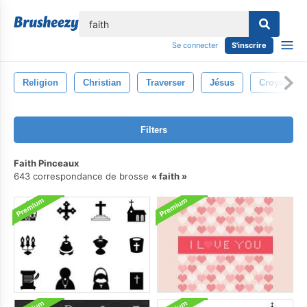
lose
Se connecter
S'inscrire
Religion
Christian
Traverser
Jésus
Croyez
Filters
Faith Pinceaux
643 correspondance de brosse
faith