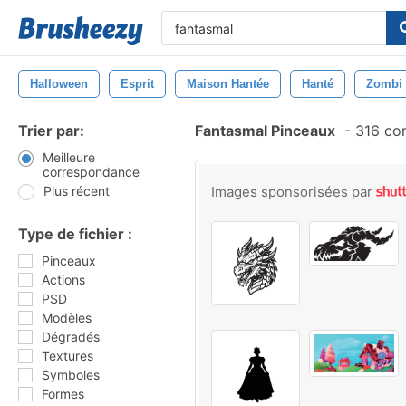
Halloween
Esprit
Maison Hantée
Hanté
Zombi
Trier par:
Fantasmal Pinceaux
-
316 co
Meilleure
correspondance
Plus récent
Images sponsorisées par
Type de fichier :
Pinceaux
Actions
PSD
Modèles
Dégradés
Textures
Symboles
Formes