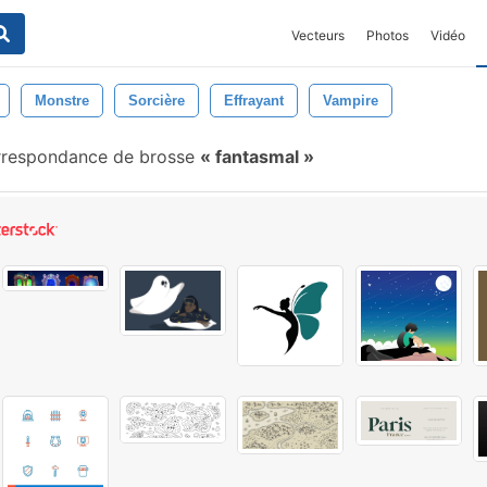
Vecteurs
Photos
Vidéo
Monstre
Sorcière
Effrayant
Vampire
rrespondance de brosse
fantasmal