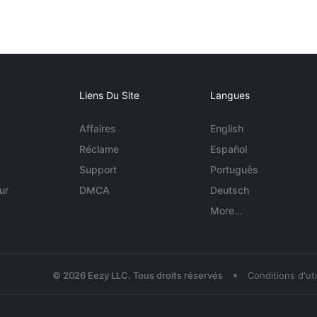
Liens Du Site
Langues
Affaires
English
Réclame
Español
Support
Português
ur
DMCA
Deutsch
More...
•
© 2026 Eezy LLC. Tous droits réservés
Conditions d'uti