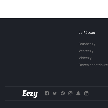
Le Réseau
Brusheezy
Vecteezy
Videezy
Devenir contribute