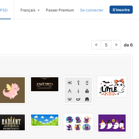
S'inscrire
PSD
Français
Passer Premium
Se connecter
de 6
5