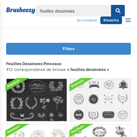
lose
Se connecter
S'inscrire
Filters
Feuilles Dessinees Pinceaux
412 correspondance de brosse
feuilles dessinees