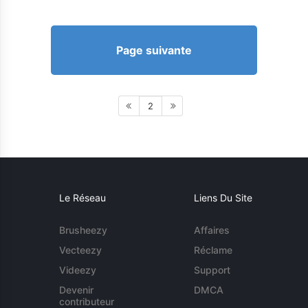
Page suivante
2
Le Réseau
Liens Du Site
Brusheezy
Affaires
Vecteezy
Réclame
Videezy
Support
Devenir
DMCA
contributeur