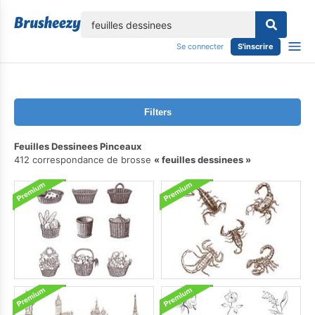
lose
Se connecter
S'inscrire
Filters
Feuilles Dessinees Pinceaux
412 correspondance de brosse
feuilles dessinees