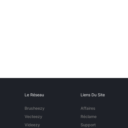
Le Réseau
Liens Du Site
Brusheezy
Affaires
Vecteezy
Réclame
Videezy
Support