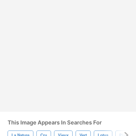
This Image Appears In Searches For
La Nature
Cru
Vieux
Vert
Lotus
Plante