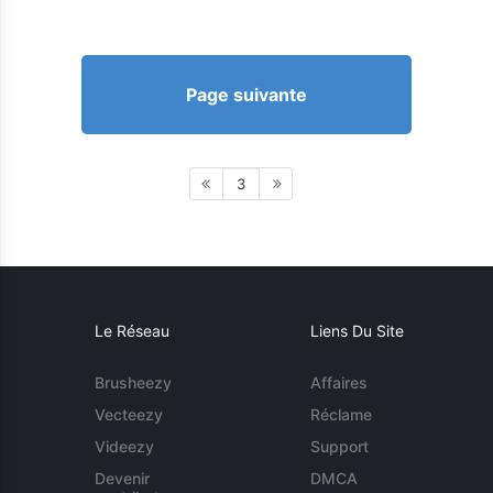
Page suivante
3
Le Réseau
Liens Du Site
Brusheezy
Affaires
Vecteezy
Réclame
Videezy
Support
Devenir
DMCA