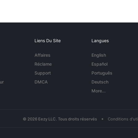
Liens Du Site
Langues
Affaires
English
Réclame
Español
Support
Português
ur
DMCA
Deutsch
More...
•
© 2026 Eezy LLC. Tous droits réservés
Conditions d'uti