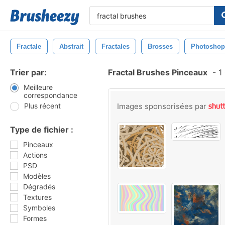
Fractale
Abstrait
Fractales
Brosses
Photoshop
Trier par:
Fractal Brushes Pinceaux
-
1 
Meilleure
correspondance
Plus récent
Images sponsorisées par
Type de fichier :
Pinceaux
Actions
PSD
Modèles
Dégradés
Textures
Symboles
Formes