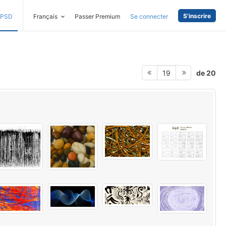
S'inscrire
PSD
Français
Passer Premium
Se connecter
de 20
19