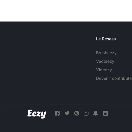
Le Réseau
Brusheezy
Vecteezy
Videezy
Devenir contribute