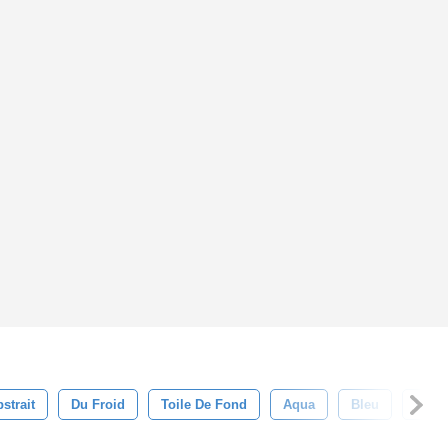
strait
Du Froid
Toile De Fond
Aqua
Bleu
Cont