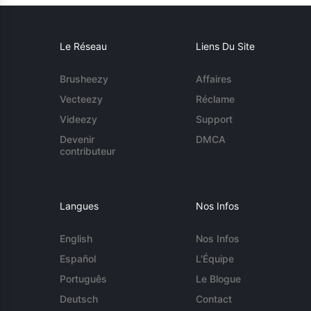
Le Réseau
Liens Du Site
Brusheezy
Affaires
Vecteezy
Réclame
Videezy
Support
Devenir
DMCA
contributeur
Langues
Nos Infos
English
Nos Infos
Español
L'Équipe
Português
Le Blogue
Deutsch
Contact