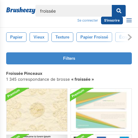
lose
Se connecter
S'inscrire
Papier
Vieux
Texture
Papier Froissé
Écraser
Filters
Froissée Pinceaux
1 345 correspondance de brosse
froissée