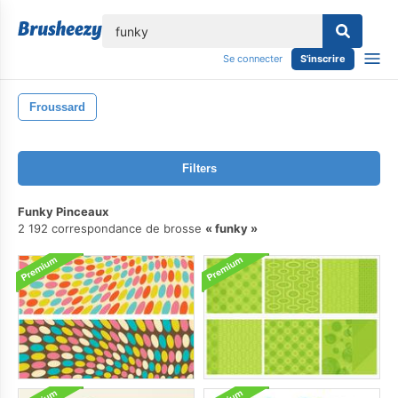
lose
Se connecter
S'inscrire
Froussard
Filters
Funky Pinceaux
2 192 correspondance de brosse
funky