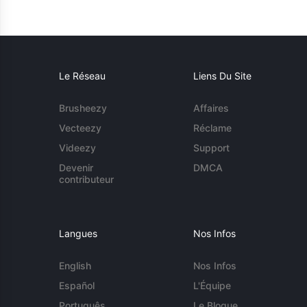
Le Réseau
Liens Du Site
Brusheezy
Affaires
Vecteezy
Réclame
Videezy
Support
Devenir
DMCA
contributeur
Langues
Nos Infos
English
Nos Infos
Español
L'Équipe
Português
Le Blogue