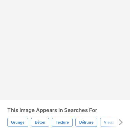
This Image Appears In Searches For
Grunge
Béton
Texture
Détruire
Vieux
Pie