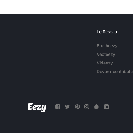
Le Réseau
Brusheezy
Vecteezy
Videezy
Devenir contribute