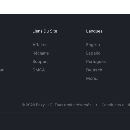
Liens Du Site
Langues
Affaires
English
Réclame
Español
Support
Português
ur
DMCA
Deutsch
More...
•
© 2026 Eezy LLC. Tous droits réservés
Conditions d'uti