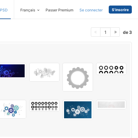
S'inscrire
PSD
Français
Passer Premium
Se connecter
de 3
1