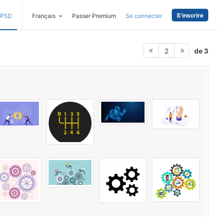
S'inscrire
PSD
Français
Passer Premium
Se connecter
de 3
2