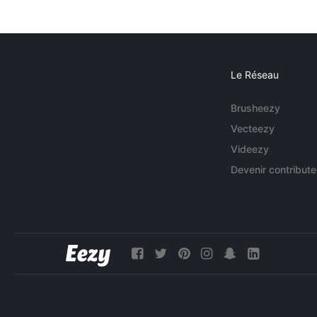
Le Réseau
Brusheezy
Vecteezy
Videezy
Devenir contribute