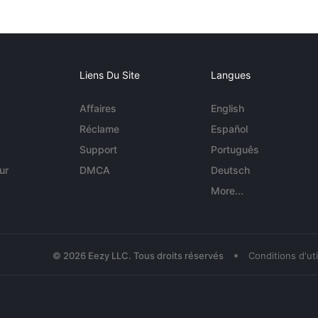
Liens Du Site
Langues
Affaires
English
Réclame
Español
Support
Português
ur
DMCA
Deutsch
More...
•
© 2026 Eezy LLC. Tous droits réservés
Conditions d'uti