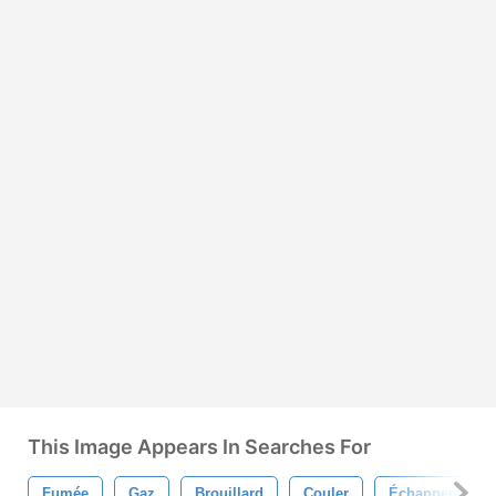
This Image Appears In Searches For
Fumée
Gaz
Brouillard
Couler
Échappement