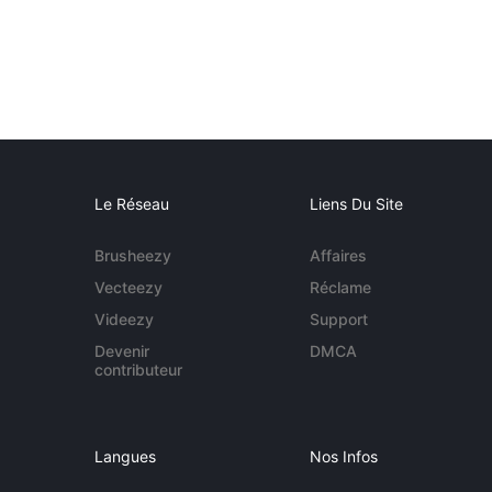
Le Réseau
Liens Du Site
Brusheezy
Affaires
Vecteezy
Réclame
Videezy
Support
Devenir
DMCA
contributeur
Langues
Nos Infos