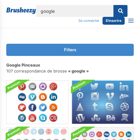
lose
Se connecter
S'inscrire
Filters
Google Pinceaux
107 correspondance de brosse
google