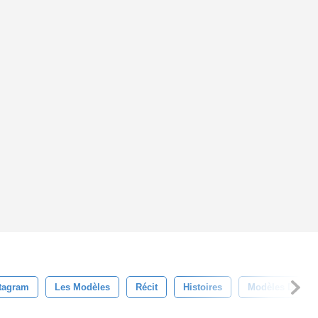
stagram
Les Modèles
Récit
Histoires
Modèles De Méd