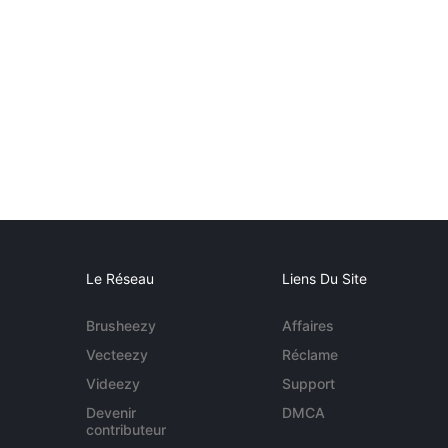
Le Réseau
Liens Du Site
Brusheezy
Affaires
Vecteezy
Réclame
Videezy
Support
Devenir
DMCA
contributeur