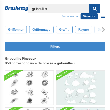
lose
Se connecter
S'inscrire
Griffonner
Griffonnage
Graffiti
Rayure
Dessin
Filters
Gribouillis Pinceaux
858 correspondance de brosse
gribouillis