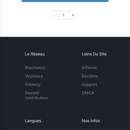
1
Le Réseau
Liens Du Site
Brusheezy
Affaires
Vecteezy
Réclame
Videezy
Support
Devenir
DMCA
contributeur
Langues
Nos Infos