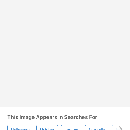
This Image Appears In Searches For
Halloween
Octobre
Tomber
Citrouille
Griffon