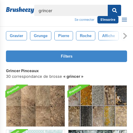
lose
Se connecter
S'inscrire
Gravier
Grunge
Pierre
Roche
Affiche
Tex
Filters
Grincer Pinceaux
30 correspondance de brosse
grincer