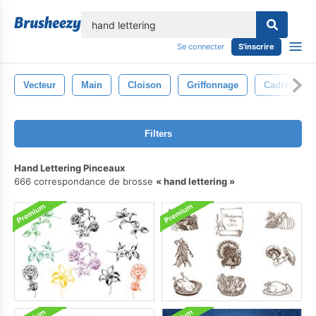
lose
Se connecter
S'inscrire
Vecteur
Main
Cloison
Griffonnage
Cadres
Filters
Hand Lettering Pinceaux
666 correspondance de brosse
hand lettering