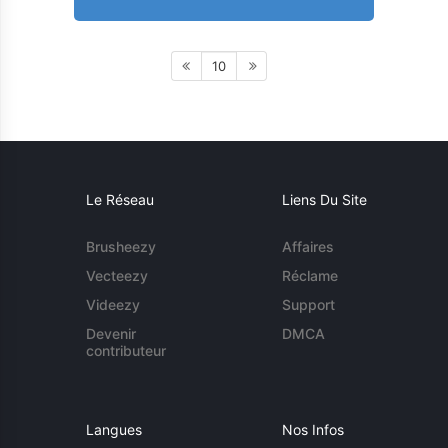
10
Le Réseau
Liens Du Site
Brusheezy
Affaires
Vecteezy
Réclame
Videezy
Support
Devenir
DMCA
contributeur
Langues
Nos Infos