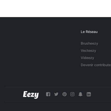
Le Réseau
Brusheezy
Vecteezy
Videezy
Devenir contribute