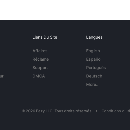
Liens Du Site
Langues
Affaires
English
Réclame
Español
Support
Português
ur
DMCA
Deutsch
More...
•
© 2026 Eezy LLC. Tous droits réservés
Conditions d'uti