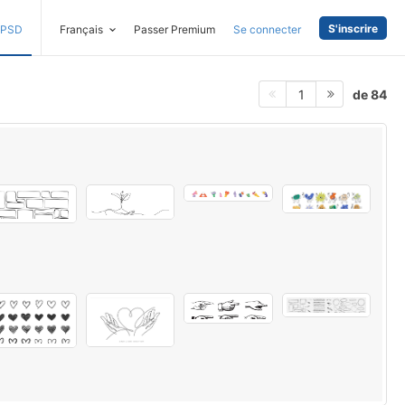
S'inscrire
PSD
Français
Passer Premium
Se connecter
de 84
1