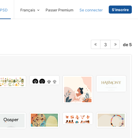
S'inscrire
PSD
Français
Passer Premium
Se connecter
de 5
3