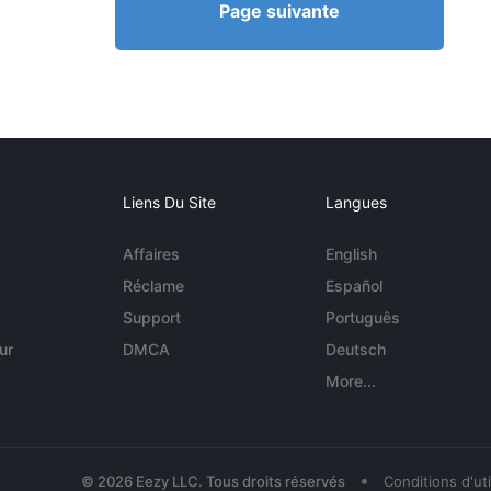
Page suivante
Liens Du Site
Langues
Affaires
English
Réclame
Español
Support
Português
ur
DMCA
Deutsch
More...
•
© 2026 Eezy LLC. Tous droits réservés
Conditions d'uti