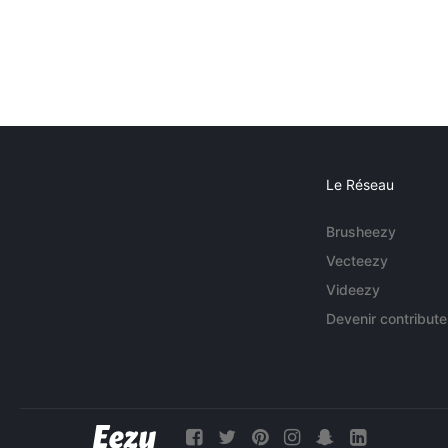
Le Réseau
Brusheezy
Vecteezy
Videezy
Devenir contribute