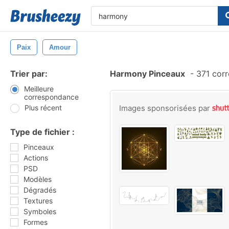
Paix
Amour
Trier par:
Harmony Pinceaux
-
371 cor
Meilleure
correspondance
Plus récent
Images sponsorisées par
Type de fichier :
Pinceaux
Actions
PSD
Modèles
Dégradés
Textures
Symboles
Formes