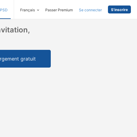
S'inscrire
PSD
Français
Passer Premium
Se connecter
vitation,
rgement gratuit