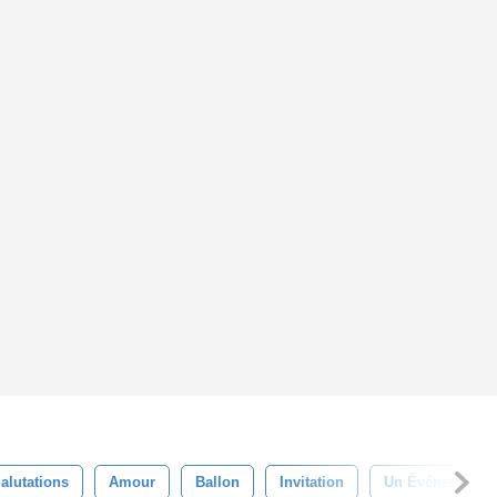
alutations
Amour
Ballon
Invitation
Un Événement