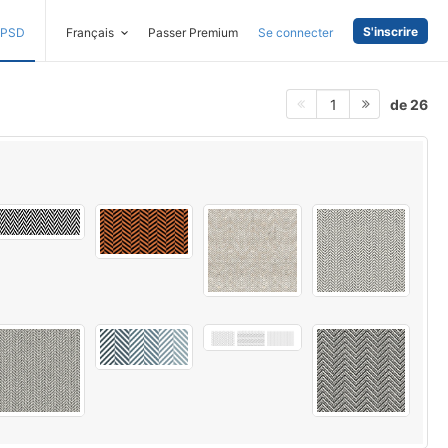
S'inscrire
PSD
Français
Passer Premium
Se connecter
de 26
1