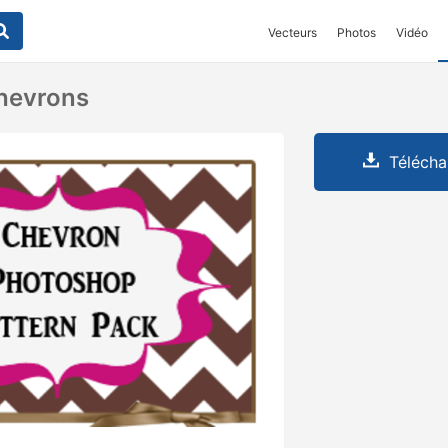
Vecteurs
Photos
Vidéo
hevrons
Télécha