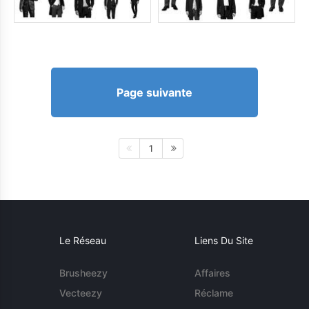
Page suivante
1
Le Réseau
Liens Du Site
Brusheezy
Affaires
Vecteezy
Réclame