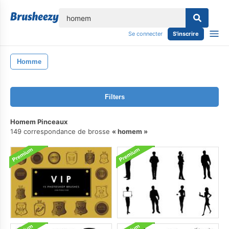
lose
Se connecter
S'inscrire
Homme
Filters
Homem Pinceaux
149 correspondance de brosse
homem