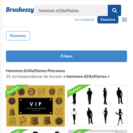
lose
Se connecter
S'inscrire
Hommes
Filters
Hommes D39affaires Pinceaux
35 correspondance de brosse
hommes d39affaires