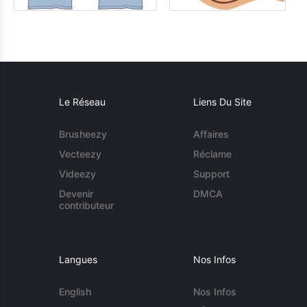
Le Réseau
Liens Du Site
Brusheezy
Affaires
Vecteezy
Réclame
Videezy
Support
Devenir
DMCA
contributeur
Langues
Nos Infos
English
Nos Infos