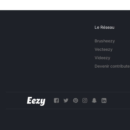
Le Réseau
Brusheezy
Vecteezy
Videezy
Devenir contribute