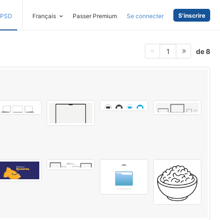
S'inscrire
PSD
Français
Passer Premium
Se connecter
de 8
1