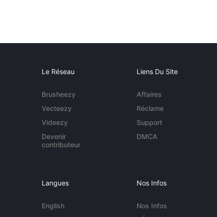
Le Réseau
Liens Du Site
Brusheezy
Affaires
Vecteezy
Réclame
Videezy
Support
Devenir
DMCA
contributeur
Langues
Nos Infos
English
Nos Infos