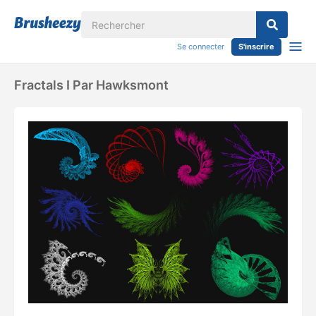
Se connecter
S'inscrire
Fractals I Par Hawksmont