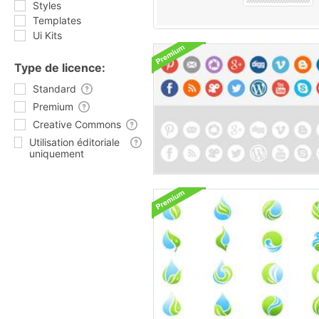
Styles
Templates
Ui Kits
Type de licence:
Standard
Premium
Creative Commons
Utilisation éditoriale
uniquement