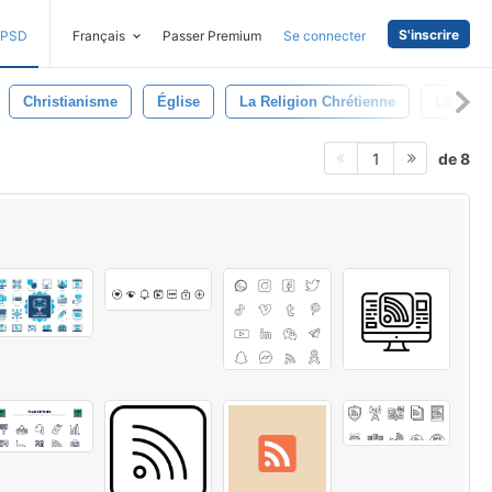
S'inscrire
PSD
Français
Passer Premium
Se connecter
Christianisme
Église
La Religion Chrétienne
La Croix
de 8
1