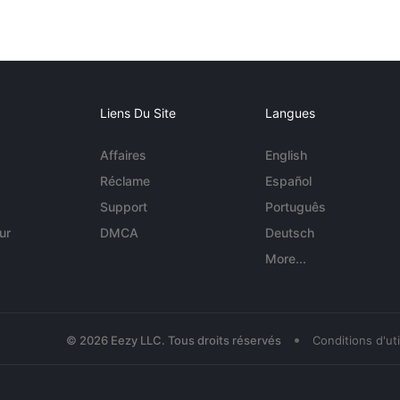
Liens Du Site
Langues
Affaires
English
Réclame
Español
Support
Português
ur
DMCA
Deutsch
More...
•
© 2026 Eezy LLC. Tous droits réservés
Conditions d'uti