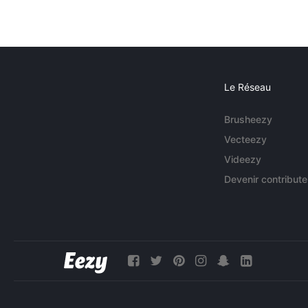
Le Réseau
Brusheezy
Vecteezy
Videezy
Devenir contribute