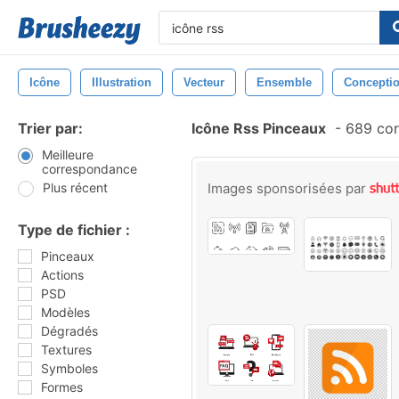
Icône
Illustration
Vecteur
Ensemble
Concepti
Trier par:
Icône Rss Pinceaux
-
689 cor
Meilleure
correspondance
Plus récent
Images sponsorisées par
Type de fichier :
Pinceaux
Actions
PSD
Modèles
Dégradés
Textures
Symboles
Formes