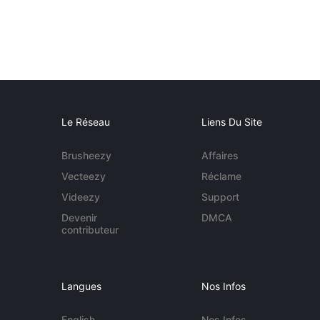
Le Réseau
Liens Du Site
Brusheezy
Affaires
Vecteezy
Réclame
Videezy
Support
Devenir
DMCA
contributeur
Langues
Nos Infos
English
Nos Infos