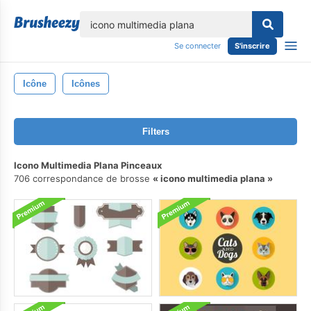
lose
Se connecter
S'inscrire
Icône
Icônes
Filters
Icono Multimedia Plana Pinceaux
706 correspondance de brosse
icono multimedia plana