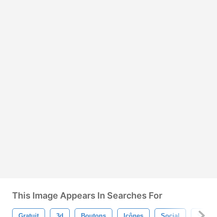
This Image Appears In Searches For
Gratuit
3d
Boutons
Icônes
Social
Site In