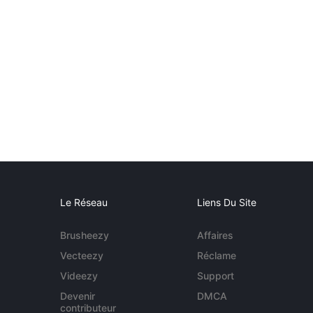
Le Réseau
Liens Du Site
Brusheezy
Affaires
Vecteezy
Réclame
Videezy
Support
Devenir
DMCA
contributeur