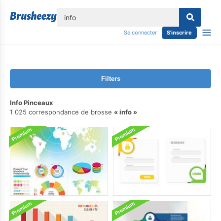
lose
Se connecter
S'inscrire
Filters
Info Pinceaux
1 025 correspondance de brosse
info