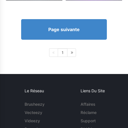
Page suivante
1
Le Réseau
Liens Du Site
Brusheezy
Affaires
Vecteezy
Réclame
Videezy
Support