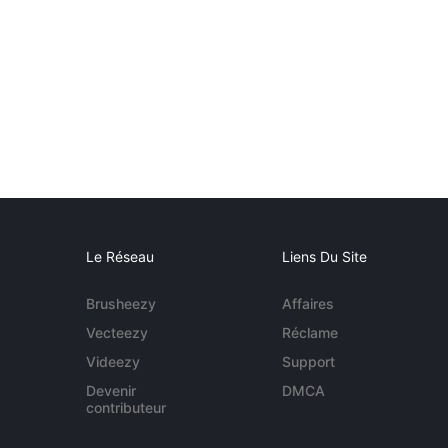
Le Réseau
Liens Du Site
Brusheezy
Affaires
Vecteezy
Réclame
Videezy
Support
Devenir
DMCA
contributeur