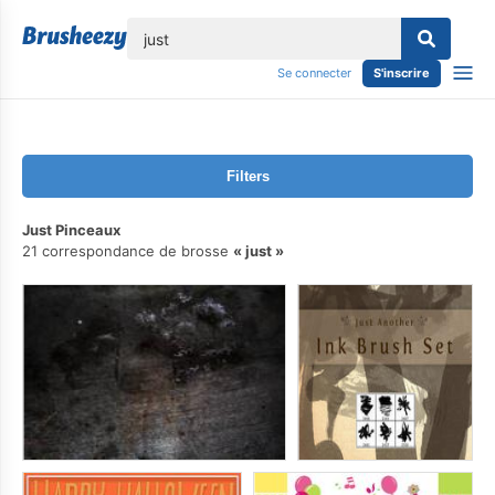
lose
Se connecter
S'inscrire
Filters
Just Pinceaux
21 correspondance de brosse
just