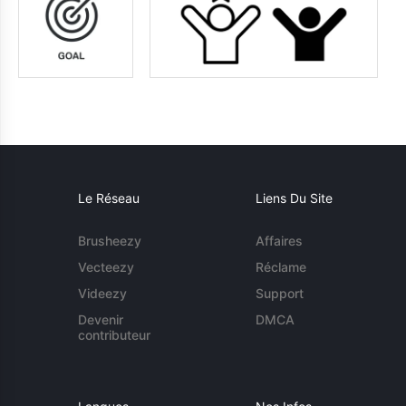
Le Réseau
Liens Du Site
Brusheezy
Affaires
Vecteezy
Réclame
Videezy
Support
Devenir
DMCA
contributeur