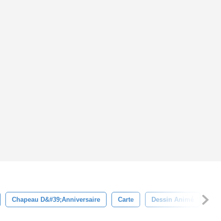
Chapeau D&#39;anniversaire
Carte
Dessin Animé
Cé