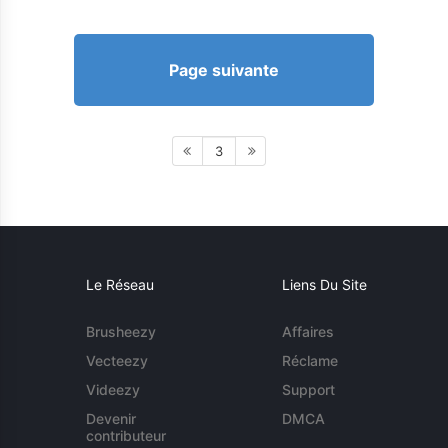
Page suivante
3
Le Réseau
Liens Du Site
Brusheezy
Affaires
Vecteezy
Réclame
Videezy
Support
Devenir
DMCA
contributeur