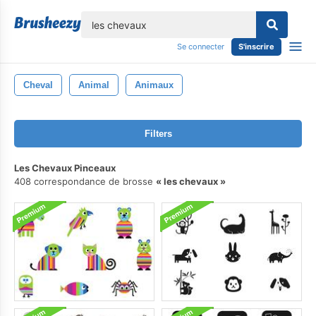
lose
Se connecter
S'inscrire
Cheval
Animal
Animaux
Filters
Les Chevaux Pinceaux
408 correspondance de brosse
les chevaux