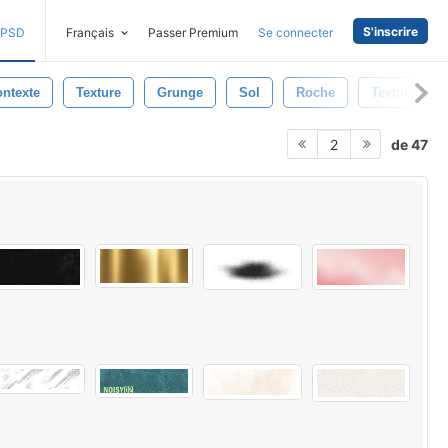
S'inscrire
PSD
Français
Passer Premium
Se connecter
ntexte
Texture
Grunge
Sol
Roche
Texture Gru
de 47
2