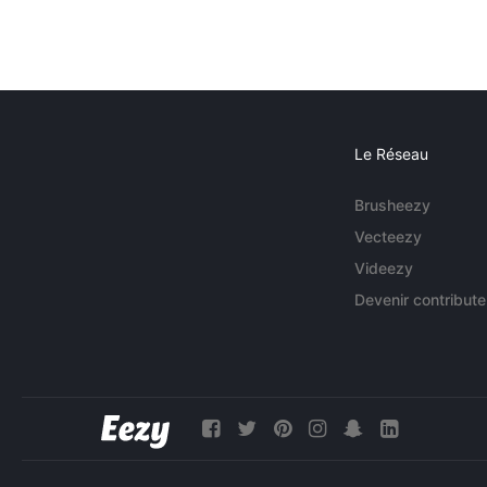
Le Réseau
Brusheezy
Vecteezy
Videezy
Devenir contribute