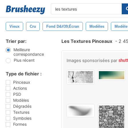
Vieux
Cru
Fond D&#39;écran
Modèles
Modèle
Trier par:
Les Textures Pinceaux
-
2 45
Meilleure
correspondance
Plus récent
Images sponsorisées par
Type de fichier :
Pinceaux
Actions
PSD
Modèles
Dégradés
Textures
Symboles
Formes