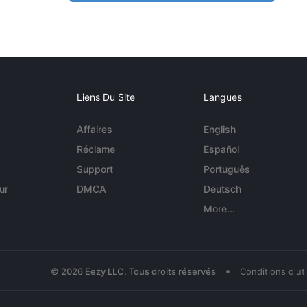
Liens Du Site
Langues
Affaires
English
Réclame
Español
Support
Português
ur
DMCA
Deutsch
More...
•
© 2026 Eezy LLC. Tous droits réservés
Conditions d'uti