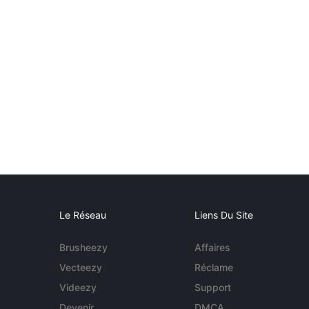
Le Réseau
Liens Du Site
Brusheezy
Affaires
Vecteezy
Réclame
Videezy
Support
Devenir
DMCA