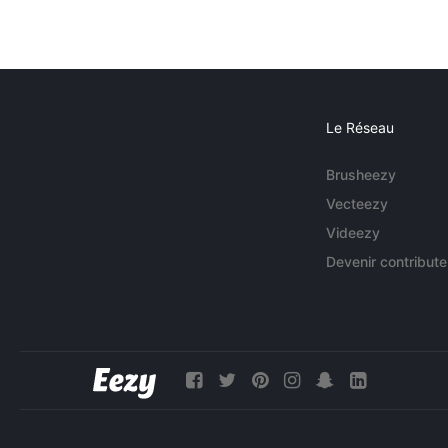
Le Réseau
Brusheezy
Vecteezy
Videezy
Devenir contribute