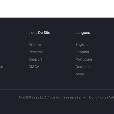
Liens Du Site
Langues
Affaires
English
Réclame
Español
Support
Português
ur
DMCA
Deutsch
More...
•
© 2026 Eezy LLC. Tous droits réservés
Conditions d'uti