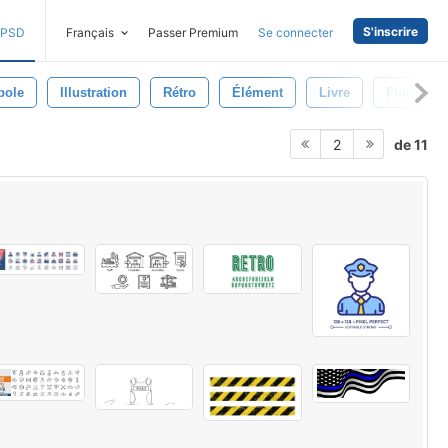
S'inscrire
PSD
Français
Passer Premium
Se connecter
bole
Illustration
Rétro
Élément
Livre
Floral
de 11
2