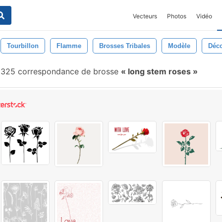
Vecteurs
Photos
Vidéo
Tourbillon
Flamme
Brosses Tribales
Modèle
Déco
325 correspondance de brosse
long stem roses