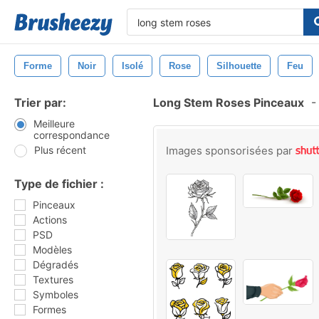
Forme
Noir
Isolé
Rose
Silhouette
Feu
Trier par:
Long Stem Roses Pinceaux
-
Meilleure
correspondance
Plus récent
Images sponsorisées par
Type de fichier :
Pinceaux
Actions
PSD
Modèles
Dégradés
Textures
Symboles
Formes