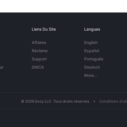
Liens Du Site
Langues
Affaires
English
Réclame
Español
Support
Português
ur
DMCA
Deutsch
More...
•
© 2026 Eezy LLC. Tous droits réservés
Conditions d'uti