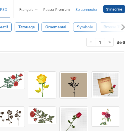
S'inscrire
PSD
Français
Passer Premium
Se connecter
ratif
Tatouage
Ornemental
Symbole
Brosse Tribale
de 6
1