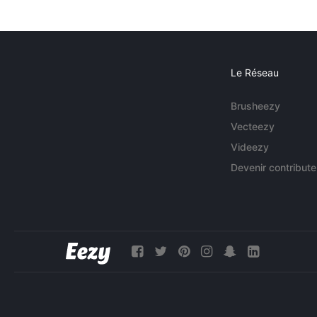
Le Réseau
Brusheezy
Vecteezy
Videezy
Devenir contribute