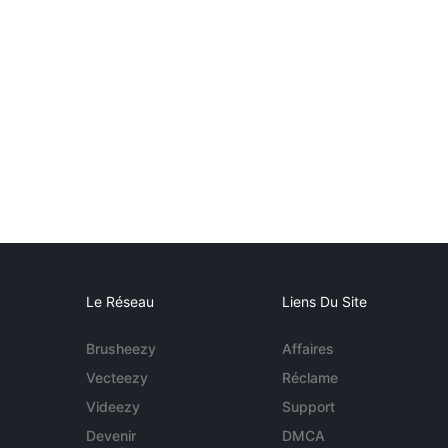
Le Réseau
Liens Du Site
Brusheezy
Affaires
Vecteezy
Réclame
Videezy
Support
Devenir
DMCA