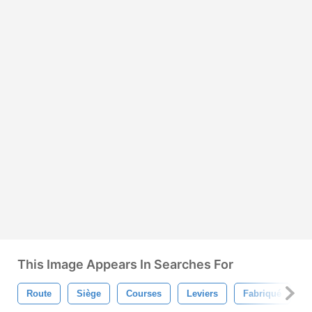
This Image Appears In Searches For
Route
Siège
Courses
Leviers
Fabriqué
S