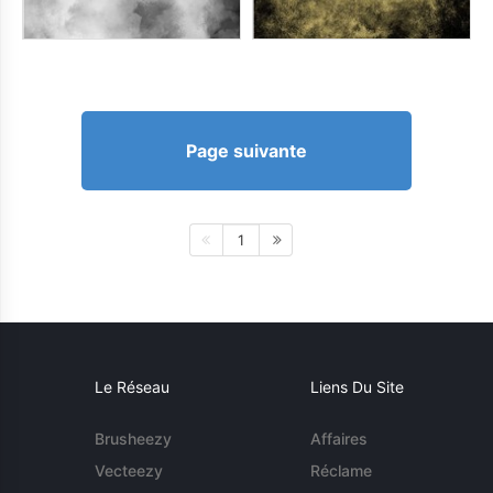
Page suivante
1
Le Réseau
Liens Du Site
Brusheezy
Affaires
Vecteezy
Réclame