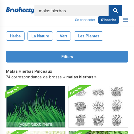
lose
Se connecter
S'inscrire
Herbe
La Nature
Vert
Les Plantes
Filters
Malas Hierbas Pinceaux
74 correspondance de brosse
malas hierbas