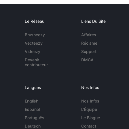
Le Réseau
Liens Du Site
Brusheezy
Affaires
Vecteezy
Réclame
Videezy
Support
Devenir
DMCA
contributeur
Langues
Nos Infos
English
Nos Infos
Español
L'Équipe
Português
Le Blogue
Deutsch
Contact