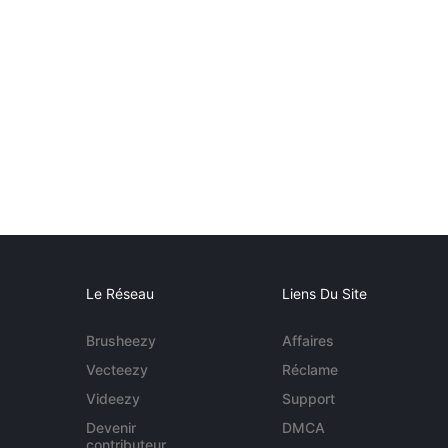
Le Réseau
Liens Du Site
Brusheezy
Affaires
Vecteezy
Réclame
Videezy
Support
Devenir
DMCA
contributeur