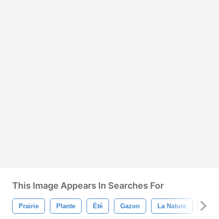
This Image Appears In Searches For
Prairie
Plante
Été
Gazon
La Nature
Vert